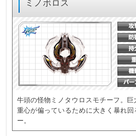
ミノボロス
牛頭の怪物ミノタウロスモチーフ。巨
重心が偏っているために大きく暴れ回
ー。