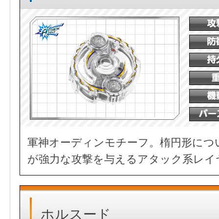
軍神オーディンモチーフ。楕円形につ
が強力な攻撃を与えるアタック系レイ
ホルスード