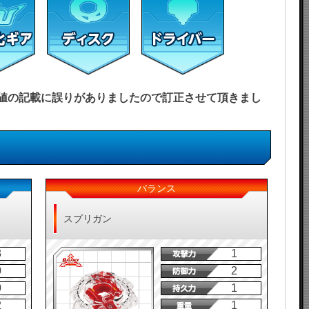
能力値の記載に誤りがありましたので訂正させて頂きまし
バランス
スプリガン
3
1
0
2
0
1
2
1