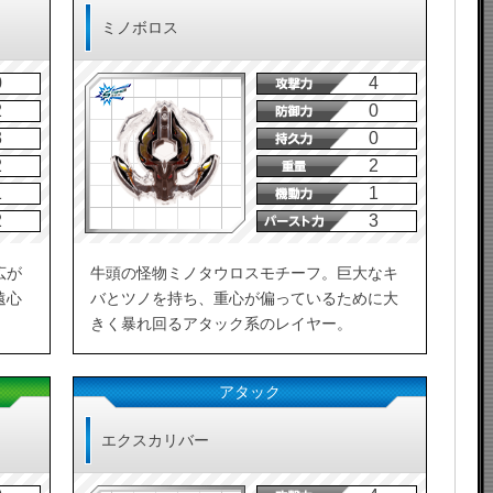
ミノボロス
0
4
2
0
3
0
2
2
1
1
2
3
広が
牛頭の怪物ミノタウロスモチーフ。巨大なキ
遠心
バとツノを持ち、重心が偏っているために大
きく暴れ回るアタック系のレイヤー。
アタック
エクスカリバー