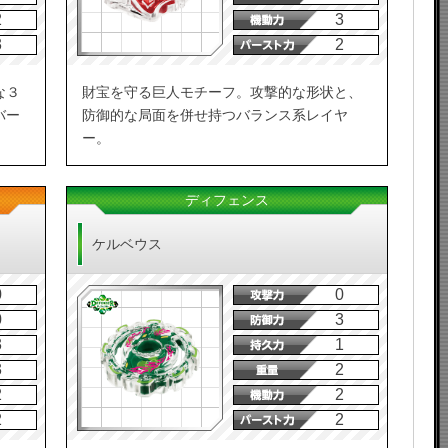
2
3
3
2
な３
財宝を守る巨人モチーフ。攻撃的な形状と、
バー
防御的な局面を併せ持つバランス系レイヤ
ー。
ディフェンス
ケルベウス
0
0
0
3
3
1
3
2
2
2
2
2