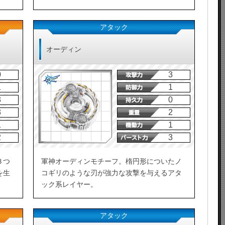
アタック
オーディン
0
3
1
1
3
0
3
2
1
1
2
3
３つ
軍神オーディンモチーフ。楕円形についたノ
を生
コギリのような刃が強力な攻撃を与えるアタ
ック系レイヤー。
アタック