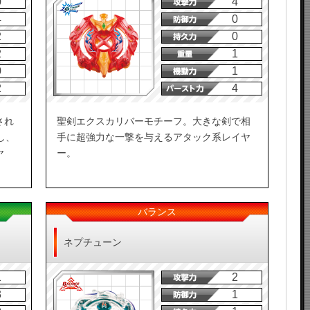
0
4
4
0
2
0
2
1
0
1
2
4
され
聖剣エクスカリバーモチーフ。大きな剣で相
し、
手に超強力な一撃を与えるアタック系レイヤ
ヤ
ー。
バランス
ネプチューン
1
2
3
1