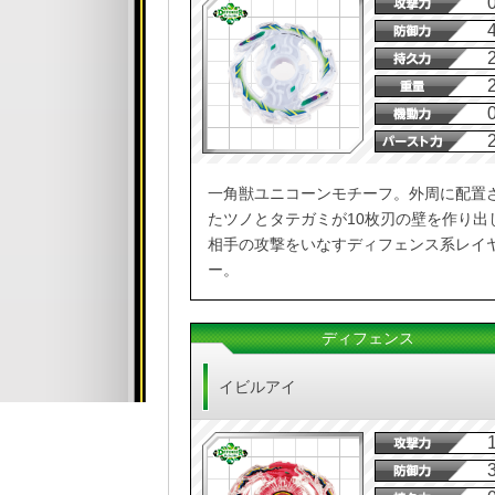
一角獣ユニコーンモチーフ。外周に配置
たツノとタテガミが10枚刃の壁を作り出
相手の攻撃をいなすディフェンス系レイ
ー。
ディフェンス
イビルアイ