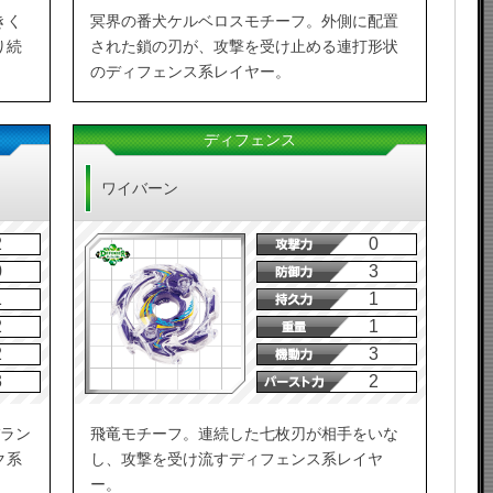
きく
冥界の番犬ケルベロスモチーフ。外側に配置
り続
された鎖の刃が、攻撃を受け止める連打形状
のディフェンス系レイヤー。
ディフェンス
ワイバーン
2
0
0
3
1
1
2
1
2
3
3
2
バラン
飛竜モチーフ。連続した七枚刃が相手をいな
ク系
し、攻撃を受け流すディフェンス系レイヤ
ー。