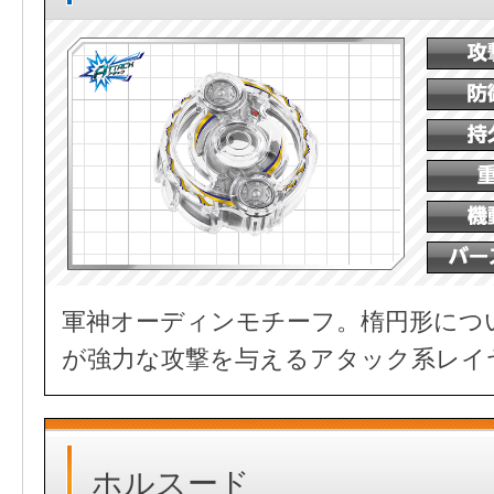
軍神オーディンモチーフ。楕円形につ
が強力な攻撃を与えるアタック系レイ
ホルスード