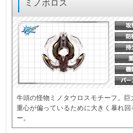
ミノボロス
牛頭の怪物ミノタウロスモチーフ。巨
重心が偏っているために大きく暴れ回
ー。