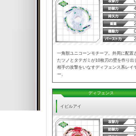
一角獣ユニコーンモチーフ。外周に配置
たツノとタテガミが10枚刃の壁を作り出
相手の攻撃をいなすディフェンス系レイ
ー。
ディフェンス
イビルアイ