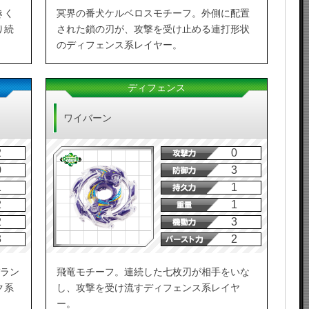
きく
冥界の番犬ケルベロスモチーフ。外側に配置
り続
された鎖の刃が、攻撃を受け止める連打形状
のディフェンス系レイヤー。
ディフェンス
ワイバーン
2
0
0
3
1
1
2
1
2
3
3
2
バラン
飛竜モチーフ。連続した七枚刃が相手をいな
ク系
し、攻撃を受け流すディフェンス系レイヤ
ー。