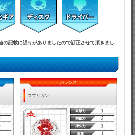
能力値の記載に誤りがありましたので訂正させて頂きまし
バランス
スプリガン
3
1
0
2
0
1
2
1