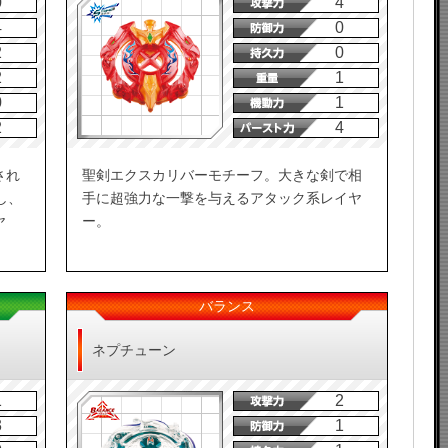
0
4
4
0
2
0
2
1
0
1
2
4
され
聖剣エクスカリバーモチーフ。大きな剣で相
し、
手に超強力な一撃を与えるアタック系レイヤ
ヤ
ー。
バランス
ネプチューン
1
2
3
1