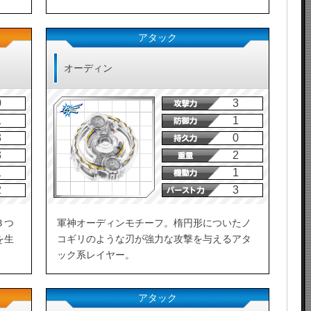
アタック
オーディン
0
3
1
1
3
0
3
2
1
1
2
3
３つ
軍神オーディンモチーフ。楕円形についたノ
を生
コギリのような刃が強力な攻撃を与えるアタ
ック系レイヤー。
アタック