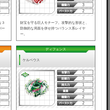
2
3
3
2
な３
財宝を守る巨人モチーフ。攻撃的な形状と、
バー
防御的な局面を併せ持つバランス系レイヤ
ー。
ディフェンス
ケルベウス
0
0
0
3
3
1
3
2
2
2
2
2