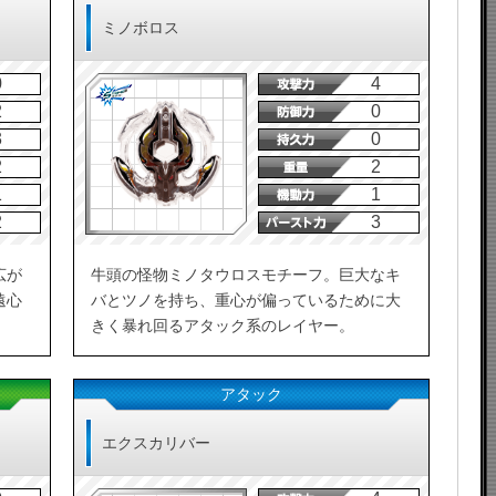
ミノボロス
0
4
2
0
3
0
2
2
1
1
2
3
広が
牛頭の怪物ミノタウロスモチーフ。巨大なキ
遠心
バとツノを持ち、重心が偏っているために大
きく暴れ回るアタック系のレイヤー。
アタック
エクスカリバー