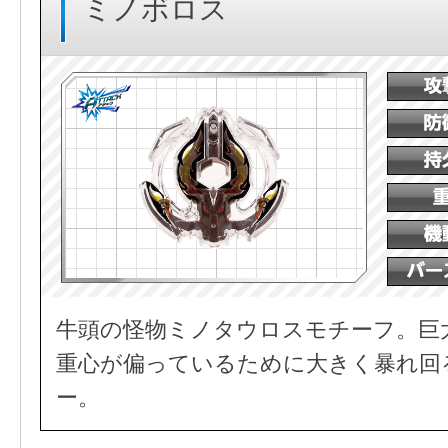
ミノボロス
牛頭の怪物ミノタウロスモチーフ。巨
重心が偏っているために大きく暴れ回
ー。