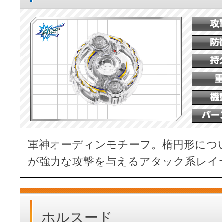
軍神オーディンモチーフ。楕円形につ
が強力な攻撃を与えるアタック系レイ
ホルスード