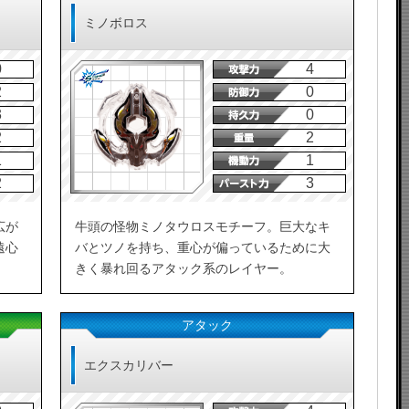
ミノボロス
0
4
2
0
3
0
2
2
1
1
2
3
広が
牛頭の怪物ミノタウロスモチーフ。巨大なキ
遠心
バとツノを持ち、重心が偏っているために大
きく暴れ回るアタック系のレイヤー。
アタック
エクスカリバー