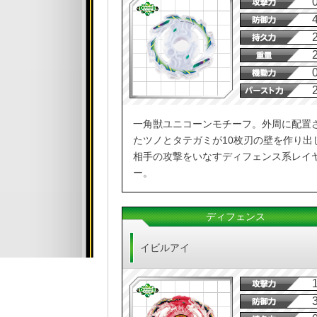
一角獣ユニコーンモチーフ。外周に配置
たツノとタテガミが10枚刃の壁を作り出
相手の攻撃をいなすディフェンス系レイ
ー。
ディフェンス
イビルアイ