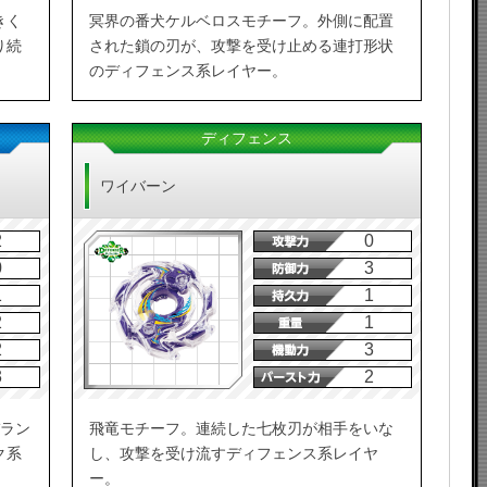
きく
冥界の番犬ケルベロスモチーフ。外側に配置
り続
された鎖の刃が、攻撃を受け止める連打形状
のディフェンス系レイヤー。
ディフェンス
ワイバーン
2
0
0
3
1
1
2
1
2
3
3
2
バラン
飛竜モチーフ。連続した七枚刃が相手をいな
ク系
し、攻撃を受け流すディフェンス系レイヤ
ー。