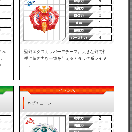
0
4
4
0
2
0
2
1
0
1
2
4
され
聖剣エクスカリバーモチーフ。大きな剣で相
し、
手に超強力な一撃を与えるアタック系レイヤ
ヤ
ー。
バランス
ネプチューン
1
2
3
1