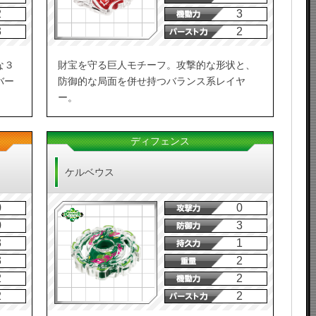
2
3
3
2
な３
財宝を守る巨人モチーフ。攻撃的な形状と、
バー
防御的な局面を併せ持つバランス系レイヤ
ー。
ディフェンス
ケルベウス
0
0
0
3
3
1
3
2
2
2
2
2