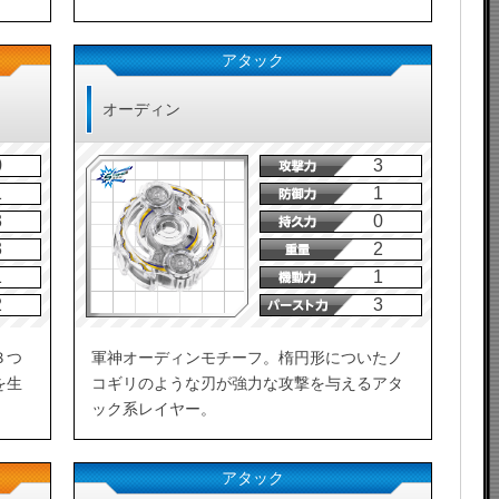
アタック
オーディン
0
3
1
1
3
0
3
2
1
1
2
3
３つ
軍神オーディンモチーフ。楕円形についたノ
を生
コギリのような刃が強力な攻撃を与えるアタ
ック系レイヤー。
アタック