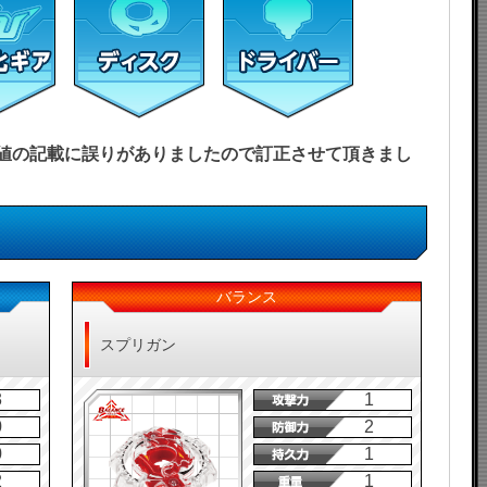
能力値の記載に誤りがありましたので訂正させて頂きまし
バランス
スプリガン
3
1
0
2
0
1
2
1