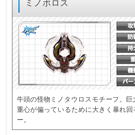
ミノボロス
牛頭の怪物ミノタウロスモチーフ。巨
重心が偏っているために大きく暴れ回
ー。