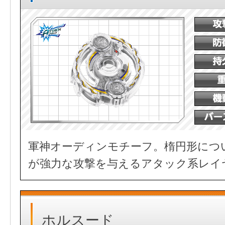
軍神オーディンモチーフ。楕円形につ
が強力な攻撃を与えるアタック系レイ
ホルスード