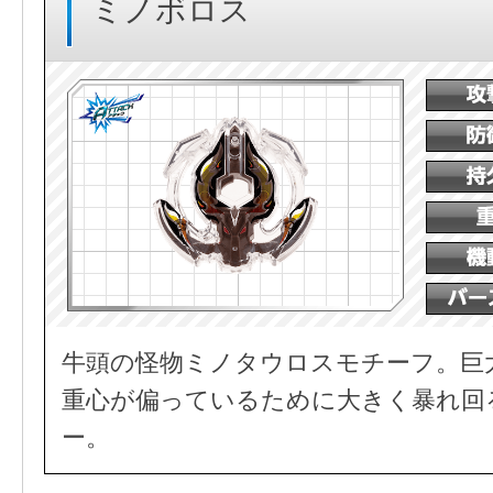
ミノボロス
牛頭の怪物ミノタウロスモチーフ。巨
重心が偏っているために大きく暴れ回
ー。