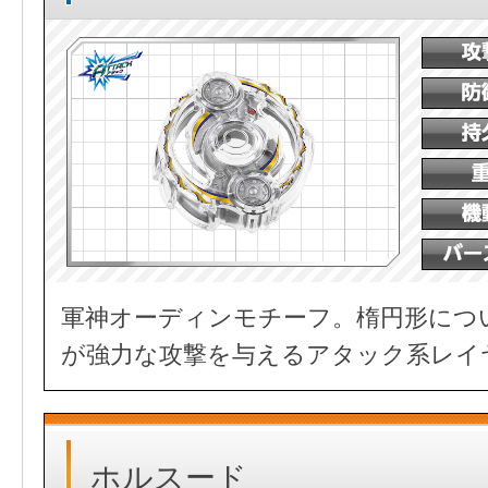
軍神オーディンモチーフ。楕円形につ
が強力な攻撃を与えるアタック系レイ
ホルスード