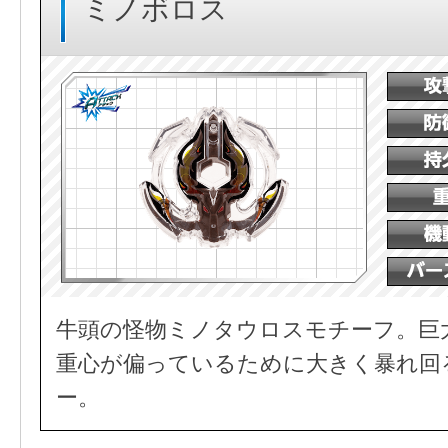
ミノボロス
牛頭の怪物ミノタウロスモチーフ。巨
重心が偏っているために大きく暴れ回
ー。