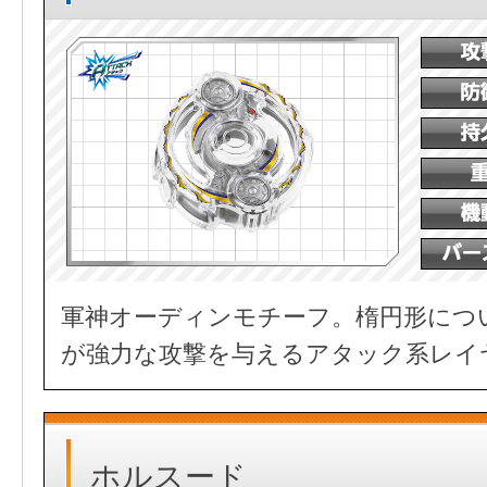
軍神オーディンモチーフ。楕円形につ
が強力な攻撃を与えるアタック系レイ
ホルスード