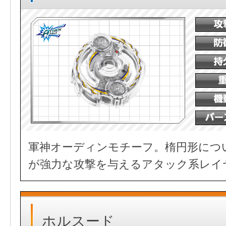
軍神オーディンモチーフ。楕円形につ
が強力な攻撃を与えるアタック系レイ
ホルスード