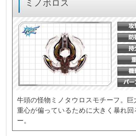
ミノボロス
牛頭の怪物ミノタウロスモチーフ。巨
重心が偏っているために大きく暴れ回
ー。