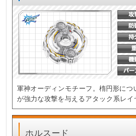
軍神オーディンモチーフ。楕円形につ
が強力な攻撃を与えるアタック系レイ
ホルスード