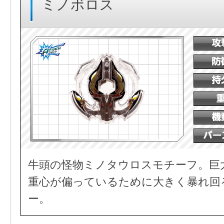
ミノボロス
牛頭の怪物ミノタウロスモチーフ。巨
重心が偏っているために大きく暴れ回
ー。