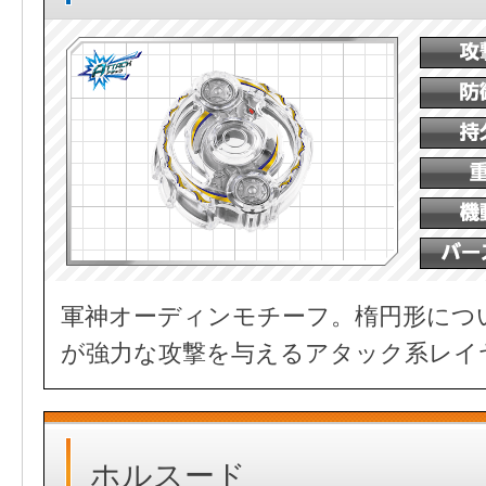
軍神オーディンモチーフ。楕円形につ
が強力な攻撃を与えるアタック系レイ
ホルスード