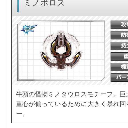
ミノボロス
牛頭の怪物ミノタウロスモチーフ。巨
重心が偏っているために大きく暴れ回
ー。