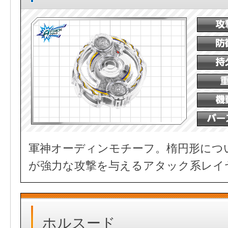
軍神オーディンモチーフ。楕円形につ
が強力な攻撃を与えるアタック系レイ
ホルスード