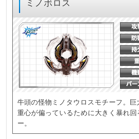
ミノボロス
牛頭の怪物ミノタウロスモチーフ。巨
重心が偏っているために大きく暴れ回
ー。