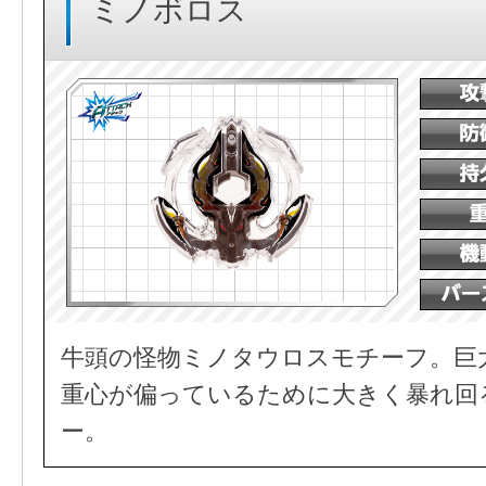
ミノボロス
牛頭の怪物ミノタウロスモチーフ。巨
重心が偏っているために大きく暴れ回
ー。