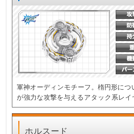
軍神オーディンモチーフ。楕円形につ
が強力な攻撃を与えるアタック系レイ
ホルスード