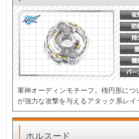
軍神オーディンモチーフ。楕円形につ
が強力な攻撃を与えるアタック系レイ
ホルスード