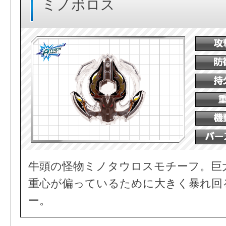
ミノボロス
牛頭の怪物ミノタウロスモチーフ。巨
重心が偏っているために大きく暴れ回
ー。