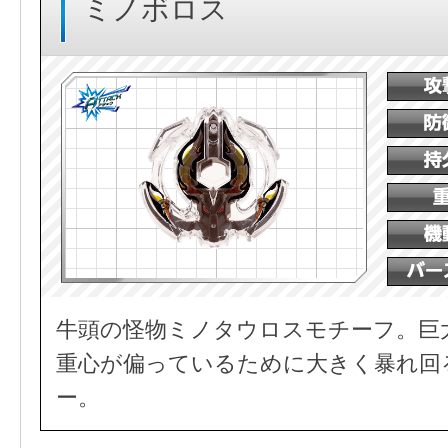
ミノボロス
牛頭の怪物ミノタウロスモチーフ。巨
重心が偏っているために大きく暴れ回
ー。