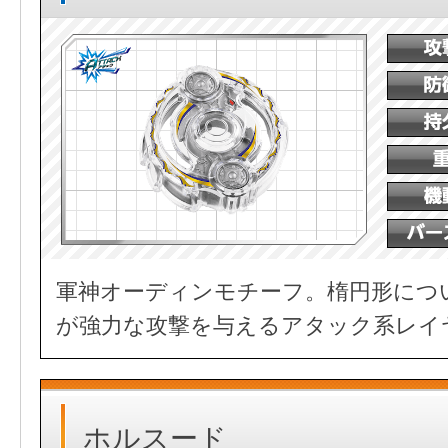
軍神オーディンモチーフ。楕円形につ
が強力な攻撃を与えるアタック系レイ
ホルスード