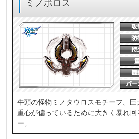
ミノボロス
牛頭の怪物ミノタウロスモチーフ。巨
重心が偏っているために大きく暴れ回
ー。