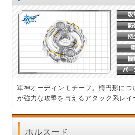
軍神オーディンモチーフ。楕円形につ
が強力な攻撃を与えるアタック系レイ
ホルスード