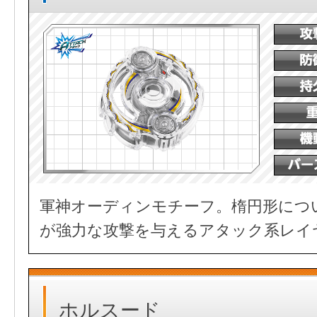
軍神オーディンモチーフ。楕円形につ
が強力な攻撃を与えるアタック系レイ
ホルスード