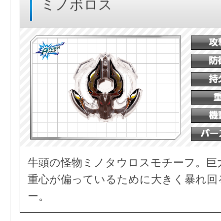
ミノボロス
牛頭の怪物ミノタウロスモチーフ。巨
重心が偏っているために大きく暴れ回
ー。