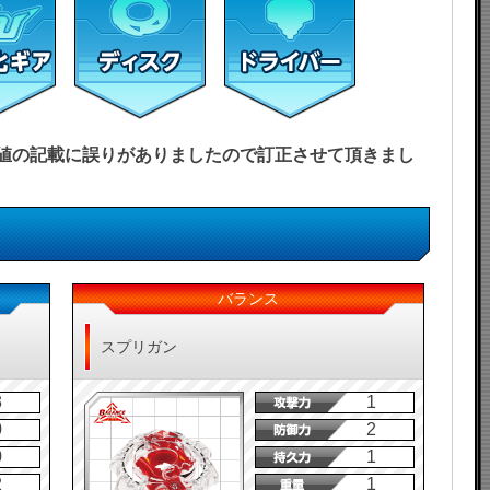
能力値の記載に誤りがありましたので訂正させて頂きまし
バランス
スプリガン
3
1
0
2
0
1
2
1