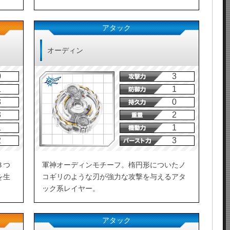
アタック
オーディン
0
3
1
1
3
0
3
2
1
1
2
3
３つ
軍神オーディンモチーフ。楕円形についたノ
を生
コギリのような刃が強力な攻撃を与えるアタ
ック系レイヤー。
アタック