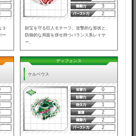
2
3
3
2
な３
財宝を守る巨人モチーフ。攻撃的な形状と、
バー
防御的な局面を併せ持つバランス系レイヤ
ー。
ディフェンス
ケルベウス
0
0
0
3
3
1
3
2
2
2
2
2