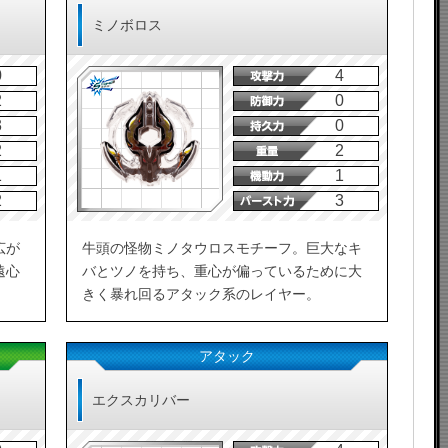
ミノボロス
0
4
2
0
3
0
2
2
1
1
2
3
広が
牛頭の怪物ミノタウロスモチーフ。巨大なキ
遠心
バとツノを持ち、重心が偏っているために大
きく暴れ回るアタック系のレイヤー。
アタック
エクスカリバー