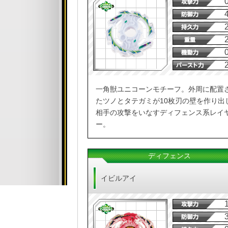
一角獣ユニコーンモチーフ。外周に配置
たツノとタテガミが10枚刃の壁を作り出
相手の攻撃をいなすディフェンス系レイ
ー。
ディフェンス
イビルアイ