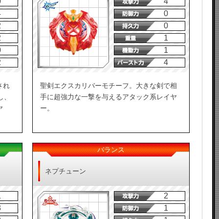
0
4
4
0
2
0
2
1
0
1
2
4
され
聖剣エクスカリバーモチーフ。大きな剣で相
し、
手に超強力な一撃を与えるアタック系レイヤ
ヤ
ー。
バランス
ネプチューン
1
2
3
1