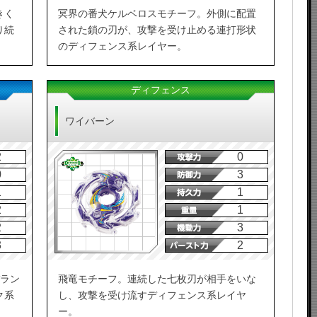
きく
冥界の番犬ケルベロスモチーフ。外側に配置
り続
された鎖の刃が、攻撃を受け止める連打形状
のディフェンス系レイヤー。
ディフェンス
ワイバーン
2
0
0
3
1
1
2
1
2
3
3
2
バラン
飛竜モチーフ。連続した七枚刃が相手をいな
ク系
し、攻撃を受け流すディフェンス系レイヤ
ー。